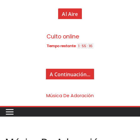
Al Aire
Culto online
Tiempo restante
:
1
:
55
:
16
A Continuación...
Música De Adoración