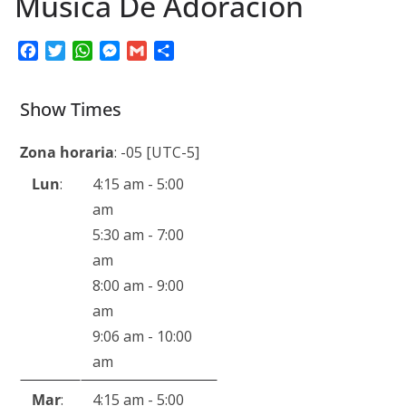
Música De Adoración
F
T
W
M
G
C
a
w
h
e
m
o
c
i
a
s
a
m
Show Times
e
t
t
s
i
p
b
t
s
e
l
a
o
e
A
n
r
Zona horaria
:
-05
[UTC-5]
o
r
p
g
t
Lun
:
4:15 am
-
5:00
k
p
e
i
am
r
r
5:30 am
-
7:00
am
8:00 am
-
9:00
am
9:06 am
-
10:00
am
Mar
:
4:15 am
-
5:00