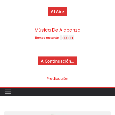
Al Aire
Música De Alabanza
Tiempo restante
:
1
:
53
:
43
A Continuación...
Predicación