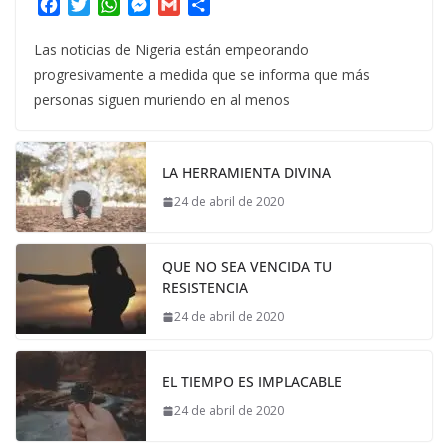
F
T
W
M
G
C
a
w
h
e
m
o
c
i
a
s
a
m
Las noticias de Nigeria están empeorando
e
t
t
s
i
p
progresivamente a medida que se informa que más
b
t
s
e
l
a
personas siguen muriendo en al menos
o
e
A
n
r
o
r
p
g
t
k
p
e
i
LA HERRAMIENTA DIVINA
r
r
24 de abril de 2020
QUE NO SEA VENCIDA TU
RESISTENCIA
24 de abril de 2020
EL TIEMPO ES IMPLACABLE
24 de abril de 2020