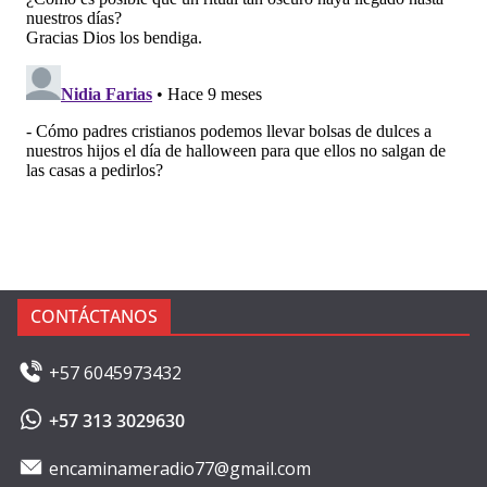
CONTÁCTANOS
+57 6045973432
+57 313 3029630
encaminameradio77@gmail.com