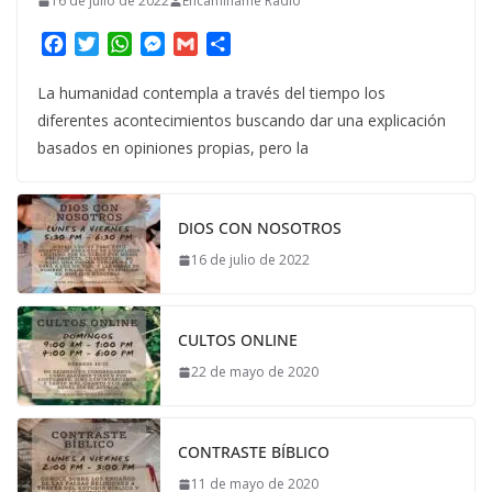
16 de julio de 2022
Encaminame Radio
F
T
W
M
G
C
a
w
h
e
m
o
c
i
a
s
a
m
La humanidad contempla a través del tiempo los
e
t
t
s
i
p
diferentes acontecimientos buscando dar una explicación
b
t
s
e
l
a
basados en opiniones propias, pero la
o
e
A
n
r
o
r
p
g
t
k
p
e
i
DIOS CON NOSOTROS
r
r
16 de julio de 2022
CULTOS ONLINE
22 de mayo de 2020
CONTRASTE BÍBLICO
11 de mayo de 2020