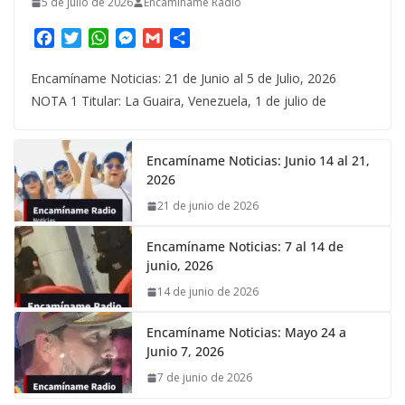
5 de julio de 2026
Encaminame Radio
F
T
W
M
G
C
a
w
h
e
m
o
c
i
a
s
a
m
Encamíname Noticias: 21 de Junio al 5 de Julio, 2026
e
t
t
s
i
p
NOTA 1 Titular: La Guaira, Venezuela, 1 de julio de
b
t
s
e
l
a
o
e
A
n
r
o
r
p
g
t
Encamíname Noticias: Junio 14 al 21,
k
p
e
i
2026
r
r
21 de junio de 2026
Encamíname Noticias: 7 al 14 de
junio, 2026
14 de junio de 2026
Encamíname Noticias: Mayo 24 a
Junio 7, 2026
7 de junio de 2026