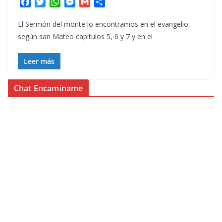
F
T
W
M
G
C
a
w
h
e
m
o
c
i
a
s
a
m
El Sermón del monte lo encontramos en el evangelio
e
t
t
s
i
p
según san Mateo capítulos 5, 6 y 7 y en el
b
t
s
e
l
a
o
e
A
n
r
Leer más
o
r
p
g
t
k
p
e
i
Chat Encamíname
r
r