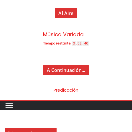
Al Aire
Música Variada
Tiempo restante
:
0
:
52
:
40
A Continuación...
Predicación