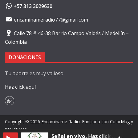
+57 313 3029630
encaminameradio77@gmail.com
Calle 78 # 46-38 Barrio Campo Valdés
/
Medellín –
Colombia
DONACIONES
Tu aporte es muy valioso.
Haz click aquí
Copyright © 2026
Encaminame Radio
. Funciona con
ColorMag
y
WordPress
.
Señal en vivo. Haz click en play