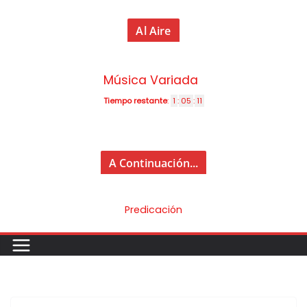
Al Aire
Música Variada
Tiempo restante
:
1
:
05
:
10
A Continuación...
Predicación