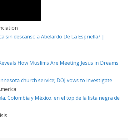
nciation
aca sin descanso a Abelardo De La Espriella? |
 Reveals How Muslims Are Meeting Jesus in Dreams
s
innesota church service; DOJ vows to investigate
America
a, Colombia y México, en el top de la lista negra de
isis