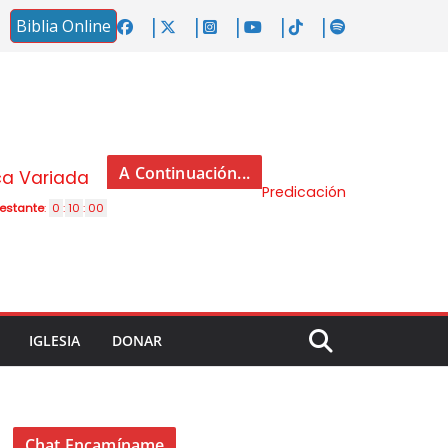
Biblia Online
A Continuación...
ca Variada
Predicación
restante
:
0
:
10
:
00
IGLESIA
DONAR
Chat Encamíname