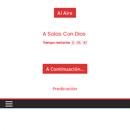
Al Aire
A Solas Con Dios
Tiempo restante
:
0
:
25
:
46
A Continuación...
Predicación