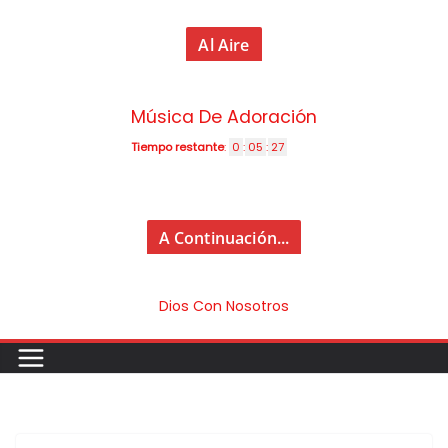
Al Aire
Música De Adoración
Tiempo restante
:
0
:
05
:
27
A Continuación...
Dios Con Nosotros