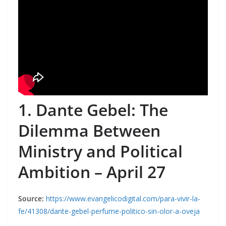
1. Dante Gebel: The
Dilemma Between
Ministry and Political
Ambition – April 27
Source:
https://www.evangelicodigital.com/para-vivir-la-
fe/41308/dante-gebel-perfume-politico-sin-olor-a-oveja