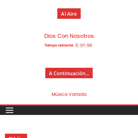
Al Aire
Dios Con Nosotros
Tiempo restante
:
0
:
07
:
58
A Continuación...
Música Variada