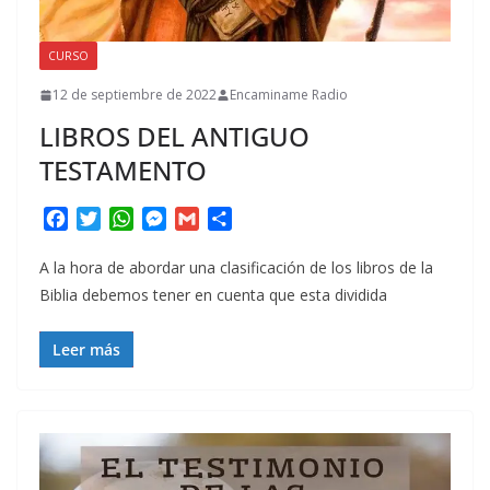
CURSO
12 de septiembre de 2022
Encaminame Radio
LIBROS DEL ANTIGUO
TESTAMENTO
F
T
W
M
G
C
a
w
h
e
m
o
c
i
a
s
a
m
A la hora de abordar una clasificación de los libros de la
e
t
t
s
i
p
Biblia debemos tener en cuenta que esta dividida
b
t
s
e
l
a
o
e
A
n
r
Leer más
o
r
p
g
t
k
p
e
i
r
r