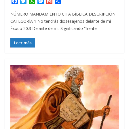
F
T
W
M
G
C
a
w
h
e
m
o
c
i
a
s
a
m
NÚMERO MANDAMIENTO CITA BÍBLICA DESCRIPCIÓN
e
t
t
s
i
p
CATEGORÍA 1 No tendrás diosesajenos delante de mí
b
t
s
e
l
a
Éxodo 20:3 Delante de mí. Significando “frente
o
e
A
n
r
o
r
p
g
t
Leer más
k
p
e
i
r
r