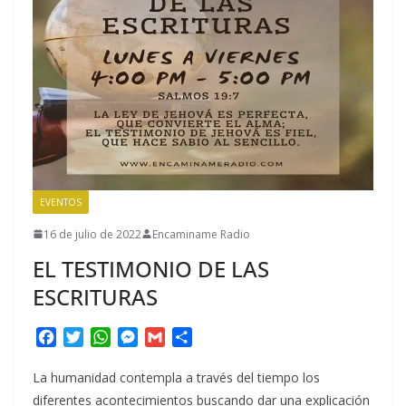
EVENTOS
16 de julio de 2022
Encaminame Radio
EL TESTIMONIO DE LAS
ESCRITURAS
F
T
W
M
G
C
a
w
h
e
m
o
c
i
a
s
a
m
La humanidad contempla a través del tiempo los
e
t
t
s
i
p
diferentes acontecimientos buscando dar una explicación