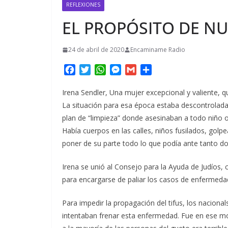
REFLEXIONES
EL PROPÓSITO DE NU
24 de abril de 2020
Encaminame Radio
F
T
W
M
G
C
a
w
h
e
m
o
c
i
a
s
a
m
Irena Sendler, Una mujer excepcional y valiente, q
e
t
t
s
i
p
La situación para esa época estaba descontrolad
b
t
s
e
l
a
plan de “limpieza” donde asesinaban a todo niño o 
o
e
A
n
r
Había cuerpos en las calles, niños fusilados, gol
o
r
p
g
t
poner de su parte todo lo que podía ante tanto dol
k
p
e
i
r
r
Irena se unió al Consejo para la Ayuda de Judío
para encargarse de paliar los casos de enfermeda
Para impedir la propagación del tifus, los nacional
intentaban frenar esta enfermedad. Fue en ese m