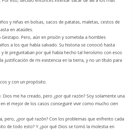
. Por eso, decidió entonces intentar sacar de allí a los más
niños y niñas en bolsas, sacos de patatas, maletas, cestos de
hasta en ataúdes.
a Gestapo. Pero, aún en prisión y sometida a horribles
iños a los que había salvado. Su historia se conoció hasta
ban y le preguntaban por qué había hecho tal heroísmo con esos
 justificación de mi existencia en la tierra, y no un título para
cos y con un propósito.
o: Dios me ha creado, pero ¿por qué razón? Soy solamente una
 en el mejor de los casos conseguiré vivir como mucho cien
iva, pero, ¿por qué razón? Con los problemas que enfrento cada
sito de todo esto? Y ¿por qué Dios se tomó la molestia en