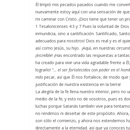
Él limpió mis pecados pasados cuando me convert
nuevamente estoy aquí con una sensación de que 
mi caminar con Cristo. ¡Dios tiene que tener un pr
1 Tesalonicenses 4:3 y 7 Pues la voluntad de Dios
inmundicia, sino a santificación. Santificado, Sa
adecuados para nosotros! Dios es real y es el quien
así como Jesús, su hijo. ¡Aquí, en nuestras circun
¡Increíble! ¡Has encontrado las respuestas a tanta
ha creado para vivir una vida agradable frente a É
lograrlo!
“… el ser fortalecidos con poder en el hom
más
pecar, así que Él nos fortalece, de modo que 
justificación de nuestra existencia en la tierra!
La alegría de la fe llena nuestro interior, pero no
medio de la fe; y esto no de vosotros, pues es do
luchas porque Satanás también vive para tentarnos
no rendirnos ni desertar de este propósito. Ahor
son sólo el comienzo, y ahora nos extendemos hac
directamente a la eternidad. así que ya conoces tu