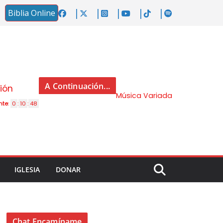
Biblia Online
A Continuación...
ción
Música Variada
nte
:
0
:
10
:
47
IGLESIA
DONAR
Chat Encamíname