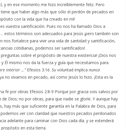
í, y en ese momento me hizo increíblemente feliz. Pero
tiene que haber algo más que sólo el perdón de pecados en
opósito con la vida que ha creado en mí!
 es vuestra santificación. Pues no nos ha llamado Dios a
nto… estos términos son adecuados para Jesús ¡pero también son
 nos fortalece para vivir una vida de santidad y santificación,
stancias cotidianas, podemos ser santificados!
s preguntas sobre el propósito de nuestra existencia! ¡Dios nos
l, y Él mismo nos da la fuerza y guía que necesitamos para
bre interior …”
Efesios 3:16.
Su
voluntad implica
nunca
ya no vivamos en pecado, así como Jesús lo hizo. ¡Esta es la
 una fe por obras Efesios 2:8-9 Porque por gracia sois salvos por
n de Dios; no por obras, para que nadie se gloríe. Y aunque hay
, hay más que suficiente garantía en la Palabra de Dios, para
a, podemos ver con claridad que nuestros pecados perdonados
ia adelante para caminar con Dios cada día. y se extenderá
 propósito en esta tierra.