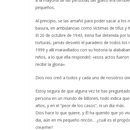
a la mayoría de las personas del gueto era terrible
pequeños.
Al principio, se las amañó para poder sacar a los 
basura, en ambulancias como víctimas de tifus y 
El 20 de octubre de 1943, Irena fue detenida por l
torturas, jamás desveló el paradero de todos los n
1999 y allí maravillados con su historia la alaba
niños, a lo que ella respondió: «esos actos fueron la
recibir la gloria».
Dios nos creó a todos y cada uno de nosotros úni
Estoy segura de que alguna vez te has preguntad
persona en un mundo de billones, todo indica que
años, y en el “peor de los casos”, ni un día más.
Dios hace lo que quiere, y Él ha querido que yo v
día, aún en mi pequeño rincón… ¿cuál es el propó
crearme?